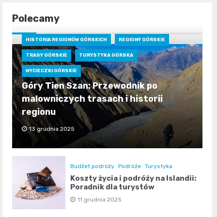
Polecamy
HISTORIA REGIONÓW GÓRSKICH
REGIONY GÓRSKIE
TRASY GÓRSKIE
TURYSTYKA GÓRSKA
WYCIECZKI GÓRSKIE
Góry Tien Szan: Przewodnik po
malowniczych trasach i historii
regionu
13 grudnia 2025
Budżet podróży
Podróże
Turystyka
Koszty życia i podróży na Islandii:
Poradnik dla turystów
11 grudnia 2025