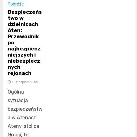
Podróże
Bezpieczeńs
two w
dzielnicach
Aten:
Przewodnik
po
najbezpiecz
niejszych i
niebezpiecz
nych
rejonach
2 sierpnia 2025
Ogólna
sytuacja
bezpieczeństw
a w Atenach
Ateny, stolica
Grecji, to