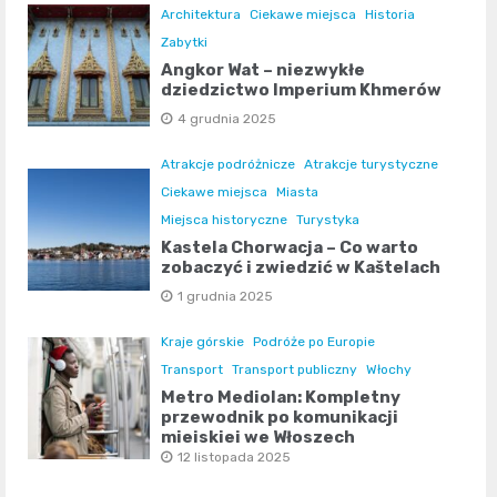
Architektura
Ciekawe miejsca
Historia
Zabytki
Angkor Wat – niezwykłe
dziedzictwo Imperium Khmerów
4 grudnia 2025
Atrakcje podróżnicze
Atrakcje turystyczne
Ciekawe miejsca
Miasta
Miejsca historyczne
Turystyka
Kastela Chorwacja – Co warto
zobaczyć i zwiedzić w Kaštelach
1 grudnia 2025
Kraje górskie
Podróże po Europie
Transport
Transport publiczny
Włochy
Metro Mediolan: Kompletny
przewodnik po komunikacji
miejskiej we Włoszech
12 listopada 2025