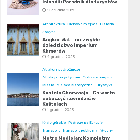
Islandii: Poradnik dla turystów
11 grudnia 2025
Architektura
Ciekawe miejsca
Historia
Zabytki
Angkor Wat – niezwykłe
dziedzictwo Imperium
Khmerów
4 grudnia 2025
Atrakcje podróżnicze
Atrakcje turystyczne
Ciekawe miejsca
Miasta
Miejsca historyczne
Turystyka
Kastela Chorwacja – Co warto
zobaczyć i zwiedzić w
Kaštelach
1 grudnia 2025
Kraje górskie
Podróże po Europie
Transport
Transport publiczny
Włochy
Metro Mediolan: Kompletny