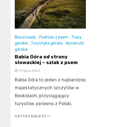
Bieszczady
,
Podróże z psem
,
Trasy
górskie
,
Turystyka górska
,
Wycieczki
górskie
Babia Góra od strony
słowackiej – szlak z psem
17 lipca 2025
Babia Góra to jeden z najbardziej
majestatycznych szczytów w
Beskidach, przyciągający
turystów zarówno z Polski,
CZYTAJ DALEJJ