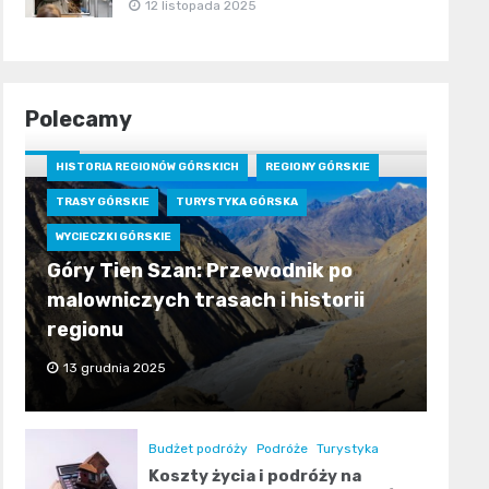
12 listopada 2025
Polecamy
HISTORIA REGIONÓW GÓRSKICH
REGIONY GÓRSKIE
TRASY GÓRSKIE
TURYSTYKA GÓRSKA
WYCIECZKI GÓRSKIE
Góry Tien Szan: Przewodnik po
malowniczych trasach i historii
regionu
13 grudnia 2025
Budżet podróży
Podróże
Turystyka
Koszty życia i podróży na