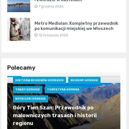
1 grudnia 2025
Metro Mediolan: Kompletny przewodnik
po komunikacji miejskiej we Włoszech
12 listopada 2025
Polecamy
HISTORIA REGIONÓW GÓRSKICH
REGIONY GÓRSKIE
TRASY GÓRSKIE
TURYSTYKA GÓRSKA
WYCIECZKI GÓRSKIE
Góry Tien Szan: Przewodnik po
malowniczych trasach i historii
regionu