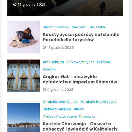
13 grudnia 2025
Budżet podróży
Podróże
Turystyka
Koszty życia i podróży na Islandii:
Poradnik dla turystów
11 grudnia 2025
Architektura
Ciekawe miejsca
Historia
Zabytki
Angkor Wat – niezwykłe
dziedzictwo Imperium Khmerów
4 grudnia 2025
Atrakcje podróżnicze
Atrakcje turystyczne
Ciekawe miejsca
Miasta
Miejsca historyczne
Turystyka
Kastela Chorwacja – Co warto
zobaczyć i zwiedzić w Kaštelach