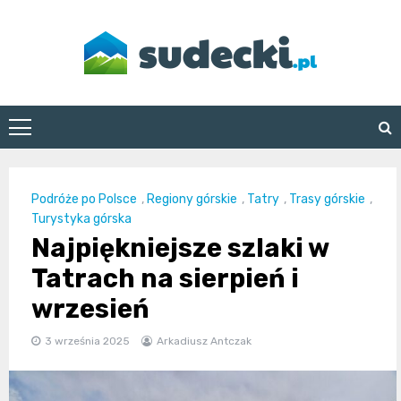
Skip
to
content
sudecki.pl
Podróże po Polsce
,
Regiony górskie
,
Tatry
,
Trasy górskie
,
Turystyka górska
Najpiękniejsze szlaki w
Tatrach na sierpień i
wrzesień
3 września 2025
Arkadiusz Antczak