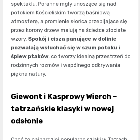
spektaklu. Poranne mgły unoszące się nad
potokiem Kościeliskim tworzą baśniową
atmosferę, a promienie słońca przebijające się
przez korony drzew malują na ścieżce złociste
wzory.
Spokój i cisza panujące w dolinie
pozwalają wsłuchać się w szum potoku i
śpiew ptaków
, co tworzy idealną przestrzeń do
rodzinnych rozmów i wspólnego odkrywania
piękna natury.
Giewont i Kasprowy Wierch –
tatrzańskie klasyki w nowej
odsłonie
Choć to najbardziej popularne szlaki w Tatrach,