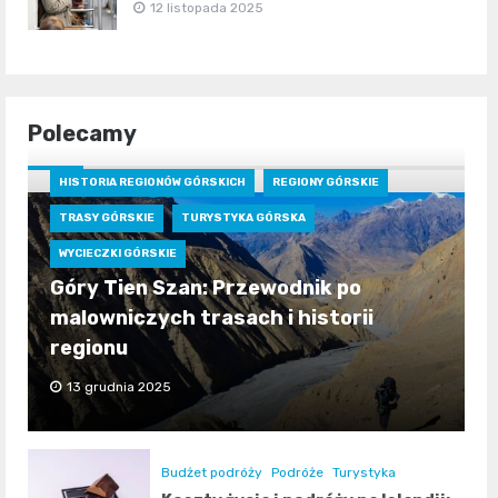
12 listopada 2025
Polecamy
HISTORIA REGIONÓW GÓRSKICH
REGIONY GÓRSKIE
TRASY GÓRSKIE
TURYSTYKA GÓRSKA
WYCIECZKI GÓRSKIE
Góry Tien Szan: Przewodnik po
malowniczych trasach i historii
regionu
13 grudnia 2025
Budżet podróży
Podróże
Turystyka