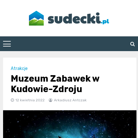
Skip
to
content
sudecki.pl
Atrakcje
Muzeum Zabawek w
Kudowie-Zdroju
12 kwietnia 2022
Arkadiusz Antczak