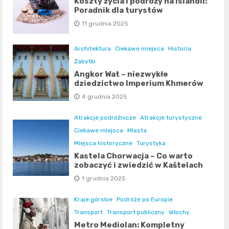
Koszty życia i podróży na Islandii:
Poradnik dla turystów
11 grudnia 2025
Architektura
Ciekawe miejsca
Historia
Zabytki
Angkor Wat – niezwykłe
dziedzictwo Imperium Khmerów
4 grudnia 2025
Atrakcje podróżnicze
Atrakcje turystyczne
Ciekawe miejsca
Miasta
Miejsca historyczne
Turystyka
Kastela Chorwacja – Co warto
zobaczyć i zwiedzić w Kaštelach
1 grudnia 2025
Kraje górskie
Podróże po Europie
Transport
Transport publiczny
Włochy
Metro Mediolan: Kompletny