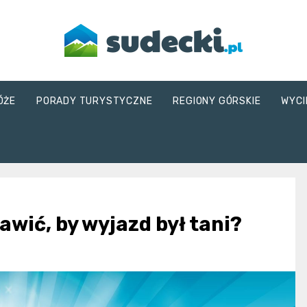
sudecki.pl
ÓŻE
PORADY TURYSTYCZNE
REGIONY GÓRSKIE
WYCI
awić, by wyjazd był tani?