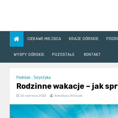
Skip
to
content
CIEKAWE MIEJSCA
KRAJE GÓRSKIE
PODR
WYSPY GÓRSKIE
POZOSTAŁE
KONTAKT
Podróże
,
Turystyka
Rodzinne wakacje – jak spr
20 czerwca 2022
Arkadiusz Antczak