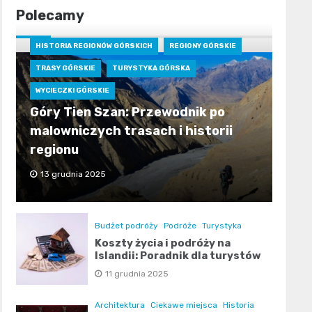
Polecamy
HISTORIA REGIONÓW GÓRSKICH
REGIONY GÓRSKIE
TRASY GÓRSKIE
TURYSTYKA GÓRSKA
WYCIECZKI GÓRSKIE
Góry Tien Szan: Przewodnik po
malowniczych trasach i historii
regionu
13 grudnia 2025
Budżet podróży
Podróże
Turystyka
Koszty życia i podróży na
Islandii: Poradnik dla turystów
11 grudnia 2025
Architektura
Ciekawe miejsca
Historia