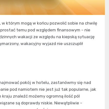
, w którym mogą w końcu pozwolić sobie na chwilę
 sprostać temu pod względem finansowym – nie
dzinnych wakacji ze względu na kiepską sytuację
ymarzony, wakacyjny wyjazd nie uszczuplił
ynajmować pokój w hotelu, zastanówmy się nad
nie pod namiotem nie jest już tak popularne, jak
m kraju znaleźć możemy ogromną ilość pól
iązane są doprawdy niskie. Niewątpliwie –