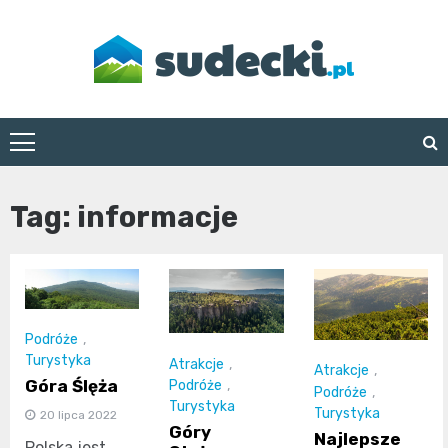
Skip
to
content
sudecki.pl
Tag:
informacje
Podróże
,
Turystyka
Atrakcje
,
Atrakcje
,
Góra Ślęża
Podróże
,
Podróże
,
Turystyka
Turystyka
20 lipca 2022
Góry
Najlepsze
Polska jest