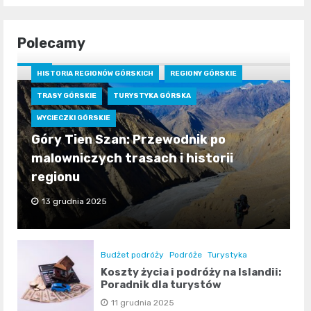
Polecamy
HISTORIA REGIONÓW GÓRSKICH
REGIONY GÓRSKIE
TRASY GÓRSKIE
TURYSTYKA GÓRSKA
WYCIECZKI GÓRSKIE
Góry Tien Szan: Przewodnik po
malowniczych trasach i historii
regionu
13 grudnia 2025
Budżet podróży
Podróże
Turystyka
Koszty życia i podróży na Islandii:
Poradnik dla turystów
11 grudnia 2025