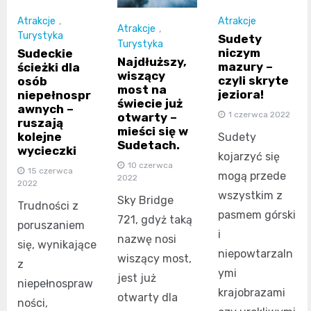
Atrakcje
,
Atrakcje
Atrakcje
,
Turystyka
Sudety
Turystyka
niczym
Sudeckie
Najdłuższy,
mazury –
ścieżki dla
wiszący
czyli skryte
osób
most na
jeziora!
niepełnospr
świecie już
awnych –
1 czerwca 2022
otwarty –
ruszają
mieści się w
kolejne
Sudety
Sudetach.
wycieczki
kojarzyć się
10 czerwca
15 czerwca
mogą przede
2022
2022
wszystkim z
Sky Bridge
Trudności z
pasmem górski
721, gdyż taką
poruszaniem
i
nazwę nosi
się, wynikające
niepowtarzaln
wiszący most,
z
ymi
jest już
niepełnospraw
krajobrazami
otwarty dla
ności,