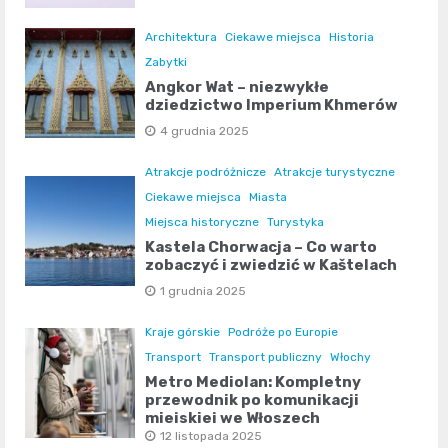
Architektura
Ciekawe miejsca
Historia
Zabytki
Angkor Wat – niezwykłe
dziedzictwo Imperium Khmerów
4 grudnia 2025
Atrakcje podróżnicze
Atrakcje turystyczne
Ciekawe miejsca
Miasta
Miejsca historyczne
Turystyka
Kastela Chorwacja – Co warto
zobaczyć i zwiedzić w Kaštelach
1 grudnia 2025
Kraje górskie
Podróże po Europie
Transport
Transport publiczny
Włochy
Metro Mediolan: Kompletny
przewodnik po komunikacji
miejskiej we Włoszech
12 listopada 2025