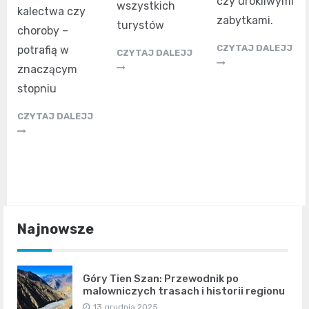
czy urokliwymi
wszystkich
kalectwa czy
zabytkami.
turystów
choroby –
CZYTAJ DALEJJ
potrafią w
CZYTAJ DALEJJ
znaczącym
stopniu
CZYTAJ DALEJJ
Najnowsze
Góry Tien Szan: Przewodnik po
malowniczych trasach i historii regionu
13 grudnia 2025