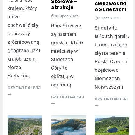
Stołowe –
ciekawostki
atrakcje
krajem, który
o Sudetach!
15 lipca 2022
może
1 lipca 2022
pochwalić się
Góry Stołowe
Sudety to
doprawdy
są pasmem
łańcuch górski,
zróżnicowaną
górskim, które
który rozciąga
geografią, jak i
mieści się w
się na terenie
krajobrazem.
Sudetach.
Polski, Czech i
Morze
Góry te
częściowo
Bałtyckie,
obfitują w
Niemczech.
ogromną
Najwyższym
CZYTAJ DALEJJ
CZYTAJ DALEJJ
CZYTAJ DALEJJ